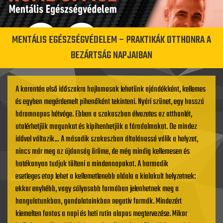
MENTÁLIS EGÉSZSÉGVÉDELEM – PRAKTIKÁK OTTHONRA A
BEZÁRTSÁG NAPJAIBAN
A karantén első időszakra hajlamosak lehetünk ajándékként, kellemes
és egyben megérdemelt pihenőként tekinteni. Nyári szünet, egy hosszú
háromnapos hétvége. Ebben a szakaszban élvezetes az otthonlét,
utolérhetjük magunkat és kipihenhetjük a fáradalmakat. De mindez
idővel változik… A második szakaszban általánossá válik a helyzet,
nincs már meg az újdonság öröme, de még mindig kellemesen és
hatékonyan tudjuk tölteni a mindennapokat. A harmadik
esetleges etap lehet a kellemetlenebb oldala a kialakult helyzetnek:
ekkor enyhébb, vagy súlyosabb formában jelenhetnek meg a
hangulatunkban, gondolatainkban negatív formák. Mindezért
kiemelten fontos a napi és heti rutin alapos megtervezése. Mikor