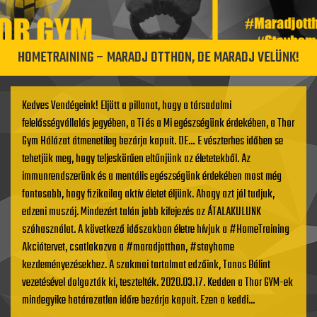
HOMETRAINING – MARADJ OTTHON, DE MARADJ VELÜNK!
Kedves Vendégeink! Eljött a pillanat, hogy a társadalmi
felelősségvállalás jegyében, a Ti és a Mi egészségünk érdekében, a Thor
Gym Hálózat átmenetileg bezárja kapuit. DE… E vészterhes időben se
tehetjük meg, hogy teljeskörűen eltűnjünk az életetekből. Az
immunrendszerünk és a mentális egészségünk érdekében most még
fontosabb, hogy fizikailag aktív életet éljünk. Ahogy azt jól tudjuk,
edzeni muszáj. Mindezért talán jobb kifejezés az ÁTALAKULUNK
szóhasználat. A következő időszakban életre hívjuk a #HomeTraining
Akciótervet, csatlakozva a #maradjotthon, #stayhome
kezdeményezésekhez. A szakmai tartalmat edzőink, Tanos Bálint
vezetésével dolgozták ki, tesztelték. 2020.03.17. Kedden a Thor GYM-ek
mindegyike határozatlan időre bezárja kapuit. Ezen a keddi...