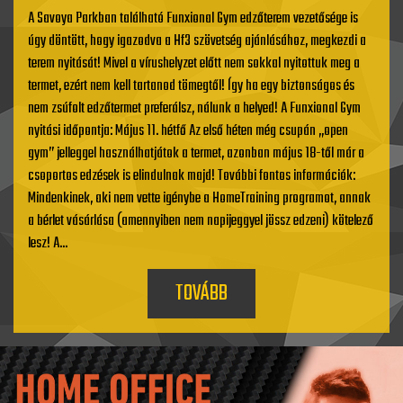
A Savoya Parkban található Funxional Gym edzőterem vezetősége is
úgy döntött, hogy igazodva a Hf3 szövetség ajánlásához, megkezdi a
terem nyitását! Mivel a vírushelyzet előtt nem sokkal nyitottuk meg a
termet, ezért nem kell tartanod tömegtől! Így ha egy biztonságos és
nem zsúfolt edzőtermet preferálsz, nálunk a helyed! A Funxional Gym
nyitási időpontja: Május 11. hétfő Az első héten még csupán „open
gym” jelleggel használhatjátok a termet, azonban május 18-től már a
csoportos edzések is elindulnak majd! További fontos információk:
Mindenkinek, aki nem vette igénybe a HomeTraining programot, annak
a bérlet vásárlása (amennyiben nem napijeggyel jössz edzeni) kötelező
lesz! A...
TOVÁBB