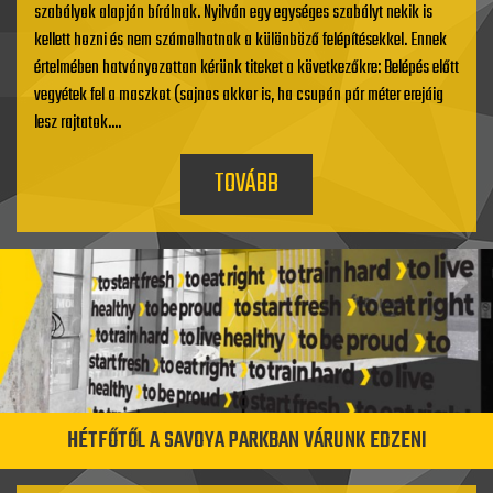
szabályok alapján bírálnak. Nyilván egy egységes szabályt nekik is
kellett hozni és nem számolhatnak a különböző felépítésekkel. Ennek
értelmében hatványozottan kérünk titeket a következőkre: Belépés előtt
vegyétek fel a maszkot (sajnos akkor is, ha csupán pár méter erejáig
lesz rajtatok....
TOVÁBB
HÉTFŐTŐL A SAVOYA PARKBAN VÁRUNK EDZENI