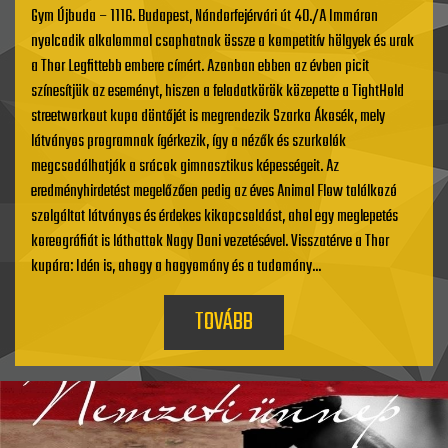
Gym Újbuda – 1116. Budapest, Nándorfejérvári út 40./A Immáron
nyolcadik alkalommal csaphatnak össze a kompetitív hölgyek és urak
a Thor Legfittebb embere címért. Azonban ebben az évben picit
színesítjük az eseményt, hiszen a feladatkörök közepette a TightHold
streetworkout kupa döntőjét is megrendezik Szarka Ákosék, mely
látványos programnak ígérkezik, így a nézők és szurkolók
megcsodálhatják a srácok gimnasztikus képességeit. Az
eredményhirdetést megelőzően pedig az éves Animal Flow találkozó
szolgáltat látványos és érdekes kikapcsoldást, ahol egy meglepetés
koreográfiát is láthattok Nagy Dani vezetésével. Visszatérve a Thor
kupára: Idén is, ahogy a hagyomány és a tudomány...
TOVÁBB