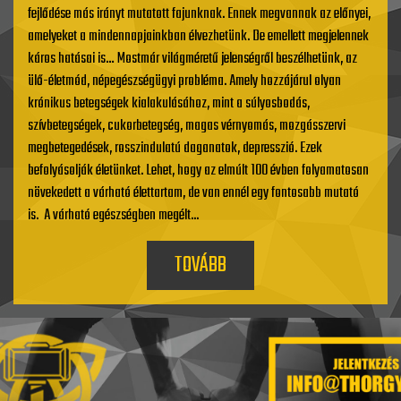
fejlődése más irányt mutatott fajunknak. Ennek megvannak az előnyei,
amelyeket a mindennapjainkban élvezhetünk. De emellett megjelennek
káros hatásai is… Mostmár világméretű jelenségről beszélhetünk, az
ülő-életmód, népegészségügyi probléma. Amely hozzájárul olyan
krónikus betegségek kialakulásához, mint a súlyosbodás,
szívbetegségek, cukorbetegség, magas vérnyomás, mozgásszervi
megbetegedések, rosszindulatú daganatok, depresszió. Ezek
befolyásolják életünket. Lehet, hogy az elmúlt 100 évben folyamatosan
növekedett a várható élettartam, de van ennél egy fontosabb mutató
is. A várható egészségben megélt...
TOVÁBB