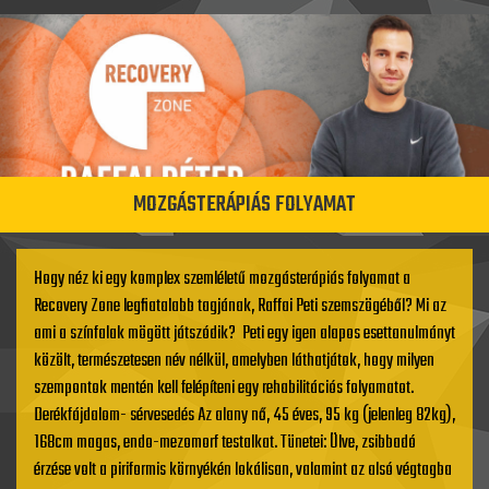
MOZGÁSTERÁPIÁS FOLYAMAT
Hogy néz ki egy komplex szemléletű mozgásterápiás folyamat a
Recovery Zone legfiatalabb tagjának, Raffai Peti szemszögéből? Mi az
ami a színfalak mögött játszódik? Peti egy igen alapos esettanulmányt
közölt, természetesen név nélkül, amelyben láthatjátok, hogy milyen
szempontok mentén kell felépíteni egy rehabilitációs folyamatot.
Derékfájdalom- sérvesedés Az alany nő, 45 éves, 95 kg (jelenleg 82kg),
168cm magas, endo-mezomorf testalkat. Tünetei: Ülve, zsibbadó
érzése volt a piriformis környékén lokálisan, valamint az alsó végtagba