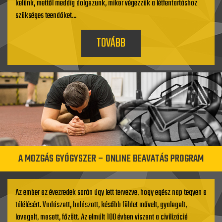
kelünk, mettől meddig dolgozunk, mikor végezzük a létfentartáshoz
szükséges teendőket...
TOVÁBB
A MOZGÁS GYÓGYSZER – ONLINE BEAVATÁS PROGRAM
Az ember az évezredek során úgy lett tervezve, hogy egész nap tegyen a
túlélésért. Vadászott, halászott, később földet művelt, gyalogolt,
lovagolt, mosott, főzött. Az elmúlt 100 évben viszont a civilizáció