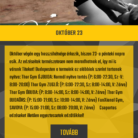
OKTÓBER 23
Október végén egy hosszúhétvége érkezik, hiszen 23-a pénteki napra
esik. Az edzéseitek természetesen nem maradhatnak el, így mi is
várunk Titeket! Budapesten a termeink az alábbiak szerint tartanak
nyitva: Thor Gym ÚJBUDA: Normál nyitva tartás (P: 6:00-22:30, Sz-V:
8:00-20:00) Thor Gym ZUGLÓ: (P: 6:00-22:30, Sz: 8:00-14:00, V: Zárva)
Thor Gym ÓBUDA: (P: 8:00-14:00, Sz: 8:00-14:00, V: Zárva) Thor Gym
BUDAÖRS: (P: 15:00-21:00, Sz: 10:00-14:00, V: Zárva) FunXional Gym,
SAVOYA: (P: 15:00-21:00, Sz: 08:00-20:00, V: Zárva) Csoportos
edzéseket illetően egyeztessetek edzőtökkel!
TOVÁBB