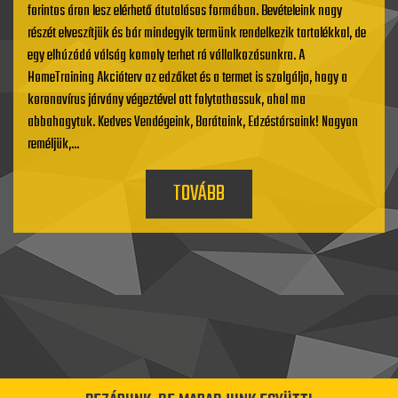
forintos áron lesz elérhető átutalásos formában. Bevételeink nagy
részét elveszítjük és bár mindegyik termünk rendelkezik tartalékkal, de
egy elhúzódó válság komoly terhet ró vállalkozásunkra. A
HomeTraining Akcióterv az edzőket és a termet is szolgálja, hogy a
koronavírus járvány végeztével ott folytathassuk, ahol ma
abbahagytuk. Kedves Vendégeink, Barátaink, Edzéstársaink! Nagyon
reméljük,...
TOVÁBB