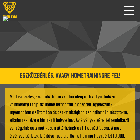
ESZKÖZBÉRLÉS, AVAGY HOMETRAININGRE FEL!
Mint ismeretes, szerdától határozatlan ideig a Thor Gym hálózat
valamennyi tagja az Online térben tartja edzéseit, igyekszünk
ugyanabban az ütemben és szakmaiságban szolgáltatni a részetekre,
alkalmazkodva a kialakult helyzethez. Az érvényes bérlettel rendelkező
vendégeink automatikusan áttérhetnek az HT edzéstípusra. A most
érvényes bérletek lejártával pedig a HomeTraining Havi bérlet 10.000.-