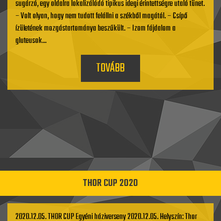
sugárzó, egy oldalra lokalizálódó tipikus idegi érintettségre utaló tünet.
– Volt olyan, hogy nem tudott felállni a székből magától. – Csípő
ízületének mozgástartománya beszűkült. – Izom fájdalom a
gluteusok...
TOVÁBB
THOR CUP 2020
2020.12.05. THOR CUP Egyéni háziverseny 2020.12.05. Helyszín: Thor