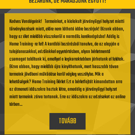
BEZÁRUNK, DE MARADJUNK EGYÜTT!
Kedves Vendégeink! Termeinket, a kialakult járványügyi helyzet miatti
törvénykezések miatt, előre nem látható időre bezárjuk! Bízunk abban,
hogy az élet mielőbb visszakerül a normális kerékvágásba! Addig is
Home Training-re fel! A korábbi bezárásból tanulva, de az alapján a
tulajdonosokkal, edzőinkkel egyetértésben, olyan bérletmentő
csomagot találtunk ki, amellyel a legkorrektebben járhatunk el felétek.
Bízva abban, hogy mielőbb újra kinyithatunk, mert hosszabb távon
termeink jövőbeni működése kerül végleg veszélybe. Mik a
lehetőségek? Home Training Bérlet Ezt a bérletfajtát kimondottan arra
az átmeneti időszakra hoztuk létre, ameddig a járványügyi helyzet
miatt termeink zárva tartanak. Erre az időszakra az edzéseket az online
térben...
TOVÁBB