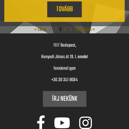
TOVÁBB
« Előző
1
2
3
4
5
Következő »
1117 Budapest,
Hunyadi János út 19. I. emelet
funxional gym
+36 30 351 8694
ÍRJ NEKÜNK