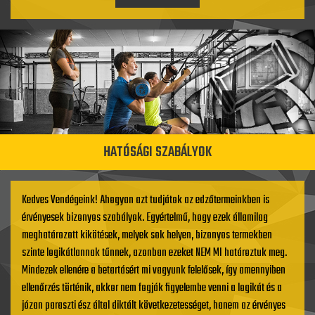
HATÓSÁGI SZABÁLYOK
Kedves Vendégeink! Ahogyan azt tudjátok az edzőtermeinkben is
érvényesek bizonyos szabályok. Egyértelmű, hogy ezek államilag
meghatározott kikötések, melyek sok helyen, bizonyos termekben
szinte logikátlannak tűnnek, azonban ezeket NEM MI határoztuk meg.
Mindezek ellenére a betartásért mi vagyunk felelősek, így amennyiben
ellenőrzés történik, akkor nem fogják figyelembe venni a logikát és a
józan paraszti ész által diktált következetességet, hanem az érvényes