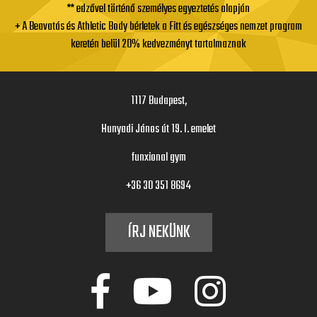
** edzővel történő személyes egyeztetés alapján
+ A Beavatás és Athletic Body bérletek a Fitt és egészséges nemzet program
keretén belül 20% kedvezményt tartalmaznak
1117 Budapest,
Hunyadi János út 19. I. emelet
funxional gym
+36 30 351 8694
ÍRJ NEKÜNK