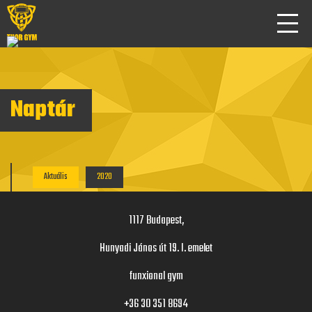
Naptár
Aktuális
2020
1117 Budapest,
Hunyadi János út 19. I. emelet
funxional gym
+36 30 351 8694